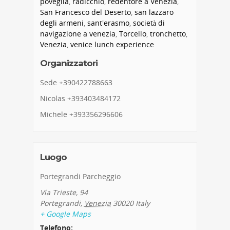
poveglia
,
radicchio
,
redentore a Venezia
,
San Francesco del Deserto
,
san lazzaro
degli armeni
,
sant'erasmo
,
società di
navigazione a venezia
,
Torcello
,
tronchetto
,
Venezia
,
venice lunch experience
Organizzatori
Sede +390422788663
Nicolas +393403484172
Michele +393356296606
Luogo
Portegrandi Parcheggio
Via Trieste, 94
Portegrandi
,
Venezia
30020
Italy
+ Google Maps
Telefono: